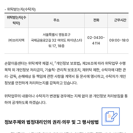
- 위탁받는자(수탁자)
위탁받는자(수
주소
전화
근무시간
탁자)
서울특별시 영등포구
02-3430-
㈜브리지텍
국제금융로2길 32 여의도 파이낸스타
09:00~18:00
4114
워 17, 18층
손말이음센터는 위탁계약 체결 시, 「개인정보 보호법」 제26조에 따라 위탁업무 수행
목적 외 개인정보 처리금지, 기술적･관리적 보호조치, 재위탁 제한, 수탁자에 대한 관
리･감독, 손해배상 등 책임에 관한 사항을 계약서 등 문서에 명시하고, 수탁자가 개인
정보를 안전하게 처리하는지를 감독하고 있습니다.
위탁업무의 내용이나 수탁자가 변경될 경우에는 지체 없이 본 개인정보 처리방침을 통
하여 공개하도록 하겠습니다.
정보주체와 법정대리인의 권리·의무 및 그 행사방법