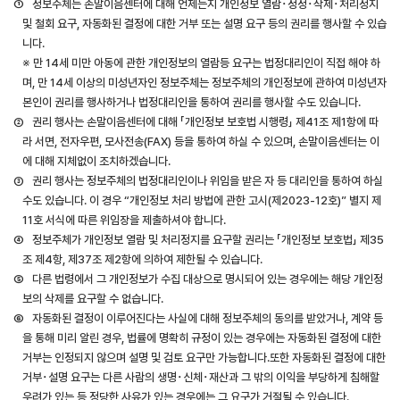
①
ㅤ정보주체는 손말이음센터에 대해 언제든지 개인정보 열람･정정･삭제･처리정지
및 철회 요구, 자동화된 결정에 대한 거부 또는 설명 요구 등의 권리를 행사할 수 있습
니다.
※ 만 14세 미만 아동에 관한 개인정보의 열람등 요구는 법정대리인이 직접 해야 하
며, 만 14세 이상의 미성년자인 정보주체는 정보주체의 개인정보에 관하여 미성년자
본인이 권리를 행사하거나 법정대리인을 통하여 권리를 행사할 수도 있습니다.
②
ㅤ권리 행사는 손말이음센터에 대해 「개인정보 보호법 시행령」 제41조 제1항에 따
라 서면, 전자우편, 모사전송(FAX) 등을 통하여 하실 수 있으며, 손말이음센터는 이
에 대해 지체없이 조치하겠습니다.
③
ㅤ권리 행사는 정보주체의 법정대리인이나 위임을 받은 자 등 대리인을 통하여 하실
수도 있습니다. 이 경우 “개인정보 처리 방법에 관한 고시(제2023-12호)” 별지 제
11호 서식에 따른 위임장을 제출하셔야 합니다.
④
ㅤ정보주체가 개인정보 열람 및 처리정지를 요구할 권리는 「개인정보 보호법」 제35
조 제4항, 제37조 제2항에 의하여 제한될 수 있습니다.
⑤
ㅤ다른 법령에서 그 개인정보가 수집 대상으로 명시되어 있는 경우에는 해당 개인정
보의 삭제를 요구할 수 없습니다.
⑥
ㅤ자동화된 결정이 이루어진다는 사실에 대해 정보주체의 동의를 받았거나, 계약 등
을 통해 미리 알린 경우, 법률에 명확히 규정이 있는 경우에는 자동화된 결정에 대한
거부는 인정되지 않으며 설명 및 검토 요구만 가능합니다.또한 자동화된 결정에 대한
거부･설명 요구는 다른 사람의 생명･신체･재산과 그 밖의 이익을 부당하게 침해할
우려가 있는 등 정당한 사유가 있는 경우에는 그 요구가 거절될 수 있습니다.